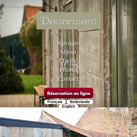
Doucemont
A propos
Séjour
Tarifs
Photos
Contact
Réservation en ligne
Français
Nederlands
English