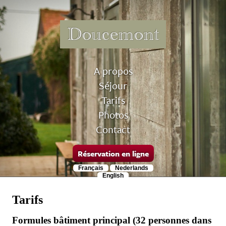
Doucemont
A propos
Séjour
Tarifs
Photos
Contact
Réservation en ligne
Français
Nederlands
English
Tarifs
Formules bâtiment principal (32 personnes dans