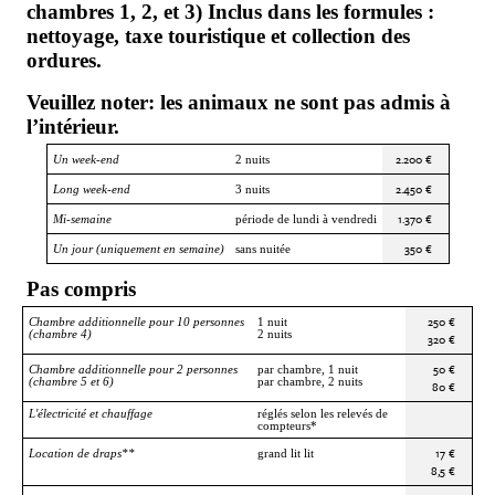
chambres 1, 2, et 3) Inclus dans les formules :
nettoyage, taxe touristique et collection des
ordures.
Veuillez noter: les animaux ne sont pas admis à
l’intérieur.
2.200 €
Un week-end
2 nuits
2.450 €
Long week-end
3 nuits
1.370 €
Mi-semaine
période de lundi à vendredi
350 €
Un jour (uniquement en semaine)
sans nuitée
Pas compris
250 €
Chambre additionnelle pour 10 personnes
1 nuit
(chambre 4)
2 nuits
320 €
50 €
Chambre additionnelle pour 2 personnes
par chambre, 1 nuit
(chambre 5 et 6)
par chambre, 2 nuits
80 €
L'électricité et chauffage
réglés selon les relevés de
compteurs*
17 €
Location de draps**
grand lit lit
8,5 €