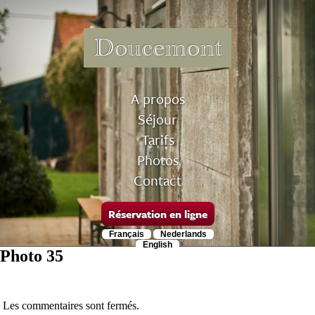
Doucemont
A propos
Séjour
Tarifs
Photos
Contact
Réservation en ligne
Français
Nederlands
English
Photo 35
Les commentaires sont fermés.