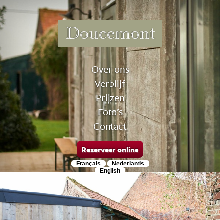
Doucemont
Over ons
Verblijf
Prijzen
Foto’s
Contact
Reserveer online
Français
Nederlands
English