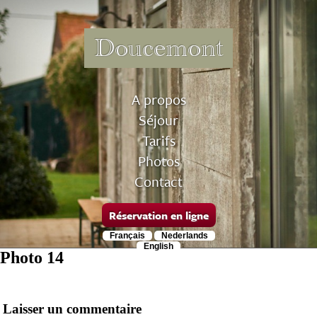
Doucemont
A propos
Séjour
Tarifs
Photos
Contact
Réservation en ligne
Français
Nederlands
English
Photo 14
Laisser un commentaire